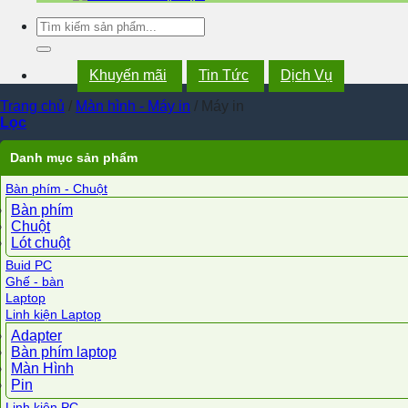
Tìm
kiếm:
Khuyến mãi
Tin Tức
Dịch Vụ
Trang chủ
/
Màn hình - Máy in
/
Máy in
Lọc
Danh mục sản phẩm
Bàn phím - Chuột
Bàn phím
Chuột
Lót chuột
Buid PC
Ghế - bàn
Laptop
Linh kiện Laptop
Adapter
Bàn phím laptop
Màn Hình
Pin
Linh kiện PC