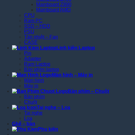
Mainboard Z890
Mainboard AMD
CPU
Ram PC
SSD – HDD
PSU
Tản nhiệt – Fan
CASE
Linh kiện Laptop
Pin
Adapter
Ram Laptop
Bàn phím laptop
Màn hình – Máy in
Màn hình
Máy in
Bàn phím – Chuột
Bàn phím
Chuột
Tai nghe – Loa
Tai nghe
Loa
Ghế – bàn
Phụ kiện