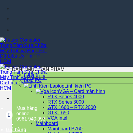
Chuyển
Future
đến
nội
dung
Future
DANH MỤC SẢN PHẨM
Laptop
Buid PC
Linh kiện PC
VGA – Card màn hình
RTX Series 4000
RTX Series 3000
GTX 1660 – RTX 2000
Mua hàng
GTX 1650
online
VGA Intel
0961 940 998
Mainboard
Mainboard B760
Giỏ hàng