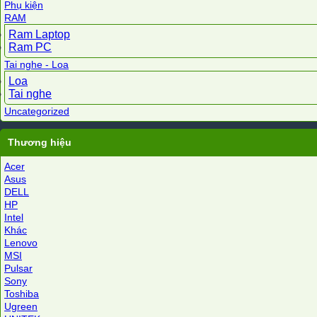
Phụ kiện
RAM
Ram Laptop
Ram PC
Tai nghe - Loa
Loa
Tai nghe
Uncategorized
Thương hiệu
Acer
Asus
DELL
HP
Intel
Khác
Lenovo
MSI
Pulsar
Sony
Toshiba
Ugreen