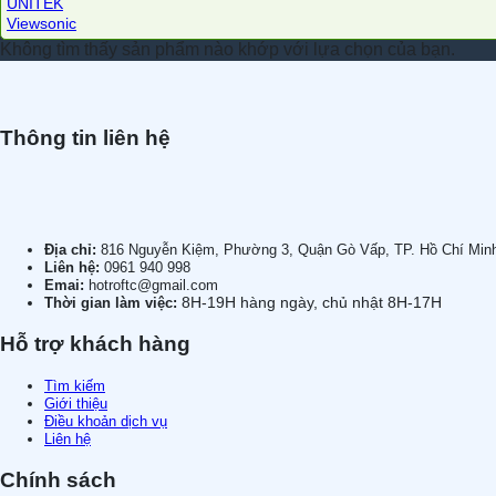
UNITEK
Viewsonic
Không tìm thấy sản phẩm nào khớp với lựa chọn của bạn.
Thông tin liên hệ
Địa chỉ:
816 Nguyễn Kiệm, Phường 3, Quận Gò Vấp, TP. Hồ Chí Min
Liên hệ:
0961 940 998
Emai:
hotroftc@gmail.com
8H-19H hàng ngày, chủ nhật 8H-17H
Thời gian làm việc:
Hỗ trợ khách hàng
Tìm kiếm
Giới thiệu
Điều khoản dịch vụ
Liên hệ
Chính sách