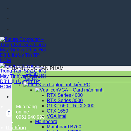
Chuyển
Fut
đến
nội
dung
Fut
DANH MỤC SẢN PHẨM
Laptop
Buid PC
Linh kiện PC
VGA – Card màn hình
RTX Series 4000
RTX Series 3000
GTX 1660 – RTX 2000
Mua hàng
GTX 1650
online
VGA Intel
0961 940 998
Mainboard
Mainboard B760
Giỏ hàng