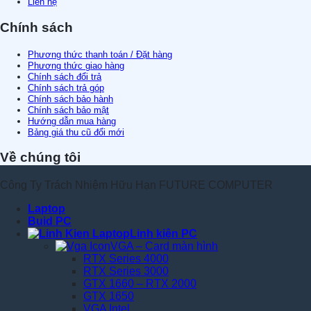
Liên hệ
Chính sách
Phương thức thanh toán / Đặt hàng
Phương thức giao hàng
Chính sách đổi trả
Chính sách trả góp
Chính sách bảo hành
Chính sách bảo mật
Hướng dẫn mua hàng
Bảng giá thu cũ đổi mới
Về chúng tôi
Công Ty Trách Nhiệm Hữu Hạn FUTURE COMPUTER
Laptop
Buid PC
Linh kiện PC
VGA – Card màn hình
RTX Series 4000
RTX Series 3000
GTX 1660 – RTX 2000
GTX 1650
VGA Intel