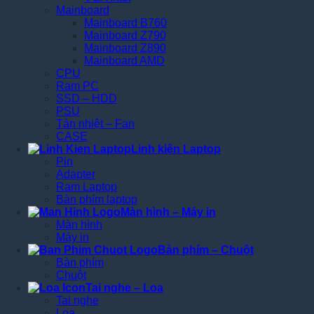
Mainboard
Mainboard B760
Mainboard Z790
Mainboard Z890
Mainboard AMD
CPU
Ram PC
SSD – HDD
PSU
Tản nhiệt – Fan
CASE
Linh kiện Laptop
Pin
Adapter
Ram Laptop
Bàn phím laptop
Màn hình – Máy in
Màn hình
Máy in
Bàn phím – Chuột
Bàn phím
Chuột
Tai nghe – Loa
Tai nghe
Loa