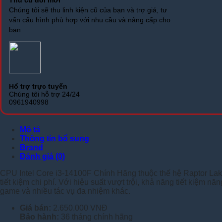
Chúng tôi sẽ thu linh kiện cũ của bạn và trợ giá, tư
vấn cấu hình phù hợp với nhu cầu và nâng cấp cho
bạn
Hổ trợ trực tuyến
Chúng tôi hỗ trợ 24/24
0961940998
Mô tả
Thông tin bổ sung
Brand
Đánh giá (0)
CPU Intel Core i3-14100F Chính Hãng thuộc thế hệ Raptor La
tiết kiệm chi phí. Với hiệu suất vượt trội, khả năng tiết kiệm
game và nhiều tác vụ đa nhiệm khác.
Giá bán:
2.650.000 VNĐ
Bảo hành:
36 tháng chính hãng