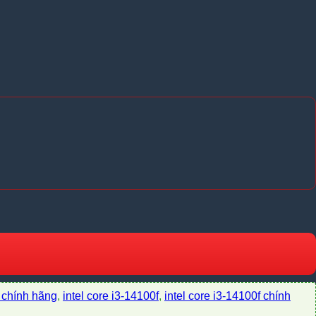
f chính hãng
,
intel core i3-14100f
,
intel core i3-14100f chính