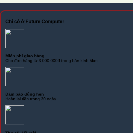
lượng
Chỉ có ở Future Computer
Miễn phí giao hàng
Cho đơn hàng từ 3.000.000đ trong bán kính 5km
Đảm bảo đúng hẹn
Hoàn lại tiền trong 30 ngày
Thu cũ đổi mới