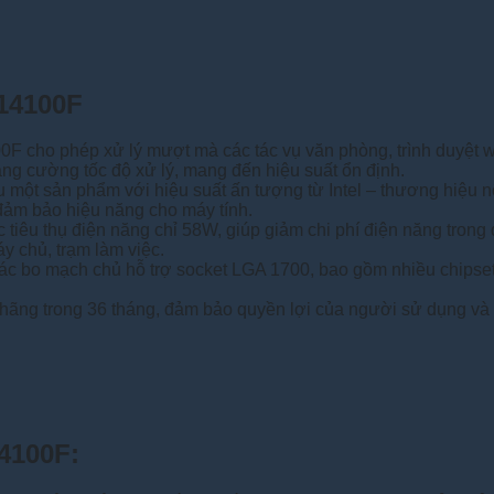
-14100F
00F cho phép xử lý mượt mà các tác vụ văn phòng, trình duyệt
tăng cường tốc độ xử lý, mang đến hiệu suất ổn định.
ột sản phẩm với hiệu suất ấn tượng từ Intel – thương hiệu nổi
 đảm bảo hiệu năng cho máy tính.
iêu thụ điện năng chỉ 58W, giúp giảm chi phí điện năng trong 
y chủ, trạm làm việc.
ác bo mạch chủ hỗ trợ socket LGA 1700, bao gồm nhiều chipset 
ng trong 36 tháng, đảm bảo quyền lợi của người sử dụng và đ
4100F: