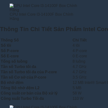
CPU Intel Core I3-14100F Box Chính
Hãng
Thông Tin Chi Tiết Sản Phẩm
Intel Cor
Thông Số
Chi Tiết
Số lõi
4 lõi
Số P-core
4 P-core
Số E-core
0 E-core
Tổng số luồng
8 luồng
Tần số Turbo tối đa
4.7 GHz
Tần số Turbo tối đa của P-core
4.7 GHz
Tần số Cơ sở của P-core
3.5 GHz
Bộ nhớ đệm
12 MB Intel® Smart
Tổng Bộ nhớ đệm L2
5 MB
Công suất cơ bản của Bộ xử lý
58 W
Công suất Turbo Tối đa
110 W