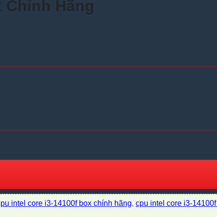
x Chính Hãng
cpu intel core i3-14100f box chính hãng
,
cpu intel core i3-14100