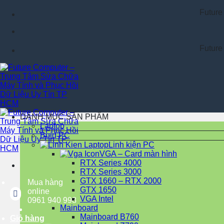
Chuyển
Future Compute
đến
nội
dung
Future Compute
DANH MỤC SẢN PHẨM
Laptop
Buid PC
Linh kiện PC
VGA – Card màn hình
RTX Series 4000
RTX Series 3000
GTX 1660 – RTX 2000
Mua hàng
GTX 1650
online
VGA Intel
0961 940 998
Mainboard
Mainboard B760
Giỏ hàng