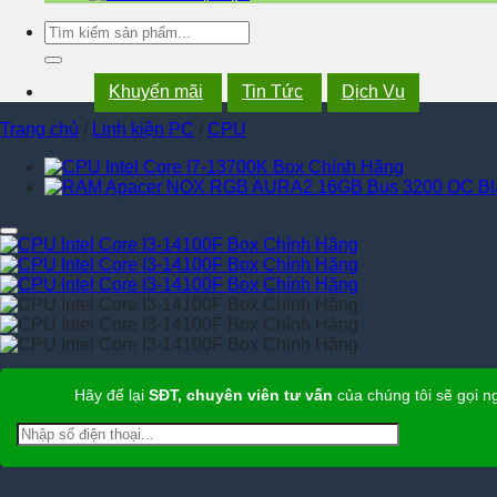
Tìm
kiếm:
Khuyến mãi
Tin Tức
Dịch Vụ
Trang chủ
/
Linh kiện PC
/
CPU
Hãy để lại
SĐT, chuyên viên tư vấn
của chúng tôi sẽ gọi 