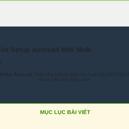
le Setup Autocad Mới Nhất
m
 Setup Autocad
, nhấp đúp không phản hồi hoặc báo lỗi? Đây là
nhanh nếu làm đúng cách.
MỤC LỤC BÀI VIẾT