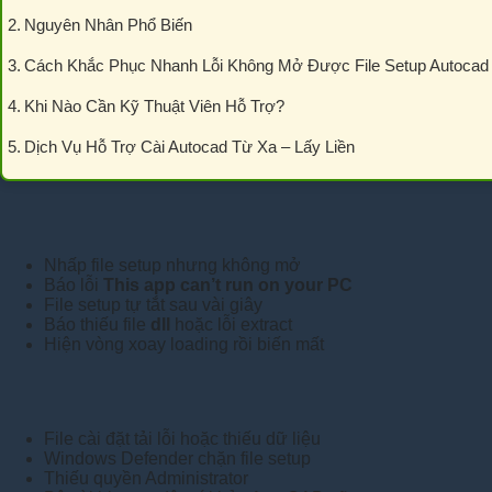
Nguyên Nhân Phổ Biến
Cách Khắc Phục Nhanh Lỗi Không Mở Được File Setup Autocad
Khi Nào Cần Kỹ Thuật Viên Hỗ Trợ?
Dịch Vụ Hỗ Trợ Cài Autocad Từ Xa – Lấy Liền
Nhấp file setup nhưng không mở
Báo lỗi
This app can’t run on your PC
File setup tự tắt sau vài giây
Báo thiếu file
dll
hoặc lỗi extract
Hiện vòng xoay loading rồi biến mất
File cài đặt tải lỗi hoặc thiếu dữ liệu
Windows Defender chặn file setup
Thiếu quyền Administrator