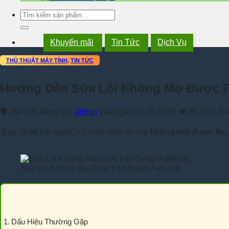
Tìm
kiếm:
Khuyến mãi
Tin Tức
Dịch Vụ
THỦ THUẬT MÁY TÍNH
,
TIN TỨC
Hướng Dẫn Sửa Lỗi Không Mở Được Fi
🗣
Bài viết đăng bởi
admin
vào ngày
12-05-2026 👁
86 lượt xe
Bạn tải bộ cài AutoCAD mới nhất nhưng
không mở được file
Sua Loi Khong Mo Duoc File Setup Autocad
Dấu Hiệu Thường Gặp