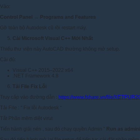
Vào:
Control Panel → Programs and Features
Gỡ toàn bộ Autodesk cũ rồi restart máy.
Cài Microsoft Visual C++ Mới Nhất
Thiếu thư viện này AutoCAD thường không mở setup.
Cài đủ:
Visual C++ 2015–2022 x64
.NET Framework 4.8
Tải File Fix Lỗi
Truy cập vào đường dẫn :
https://www.fshare.vn/file/XETPU
Tải File : “ Fix lỗi Autodesk “
Tắt Phần mềm diệt virut
Tiến hành giải nén , sau đó chạy quyền Admin “
Run as admini
Sau đó tiến hành mở lại file setup để tiếp tục cài đặt phần mềm 