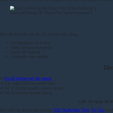
Sua Loi Khong Mo Duoc File Setup Autocad 3
Nếu đã thử hết mà vẫn lỗi, có thể máy đang:
Lỗi Windows hệ thống
Thiếu service Autodesk
Xung đột registry
Lỗi quyền user profile
Dịc
✔
Fix lỗi không mở file setup
✔ Cài AutoCAD mọi phiên bản
✔ Xử lý lỗi bản quyền, crack, active
✔ Hỗ trợ online nhanh chóng
Liên hệ ngay để đ
Bài viết này được đăng trong
Thủ Thuật Máy Tính
,
Tin Tức
và 