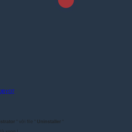
R2QBYO7
strator
“ với file “
Uninstaller
“
là xong !