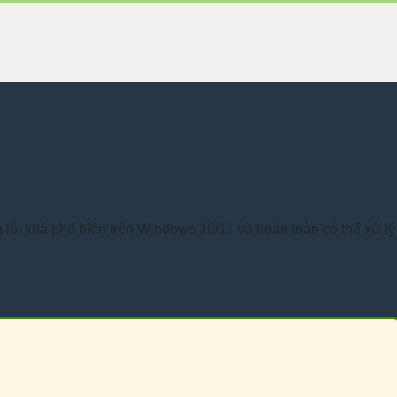
 lỗi khá phổ biến trên Windows 10/11 và hoàn toàn có thể xử lý