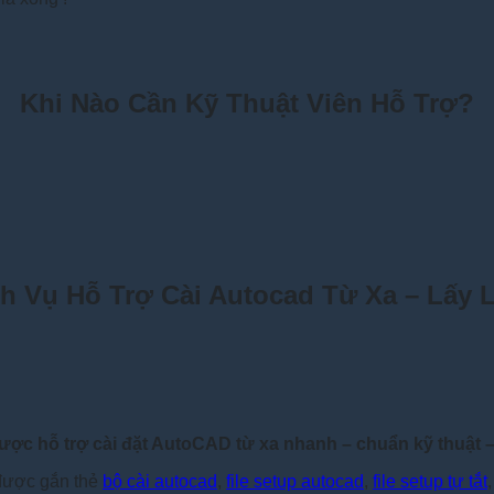
Khi Nào Cần Kỹ Thuật Viên Hỗ Trợ?
h Vụ Hỗ Trợ Cài Autocad Từ Xa – Lấy 
ược hỗ trợ cài đặt AutoCAD từ xa nhanh – chuẩn kỹ thuật 
được gắn thẻ
bộ cài autocad
,
file setup autocad
,
file setup tự tắt