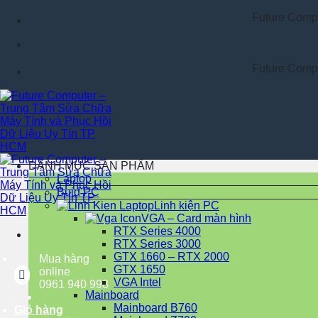
Chuyển
Future Computer Kín
đến
nội
dung
Future Computer Kín
DANH MỤC SẢN PHẨM
Laptop
Buid PC
Linh kiện PC
VGA – Card màn hình
RTX Series 4000
RTX Series 3000
GTX 1660 – RTX 2000
Mua hàng
GTX 1650
online
VGA Intel
0961 940 998
Mainboard
Mainboard B760
Giỏ hàng