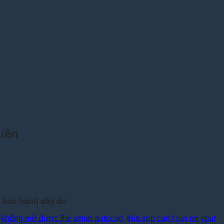
Liền
– bảo hành đầy đủ.
,
không mở được file setup autocad
,
this app can’t run on your