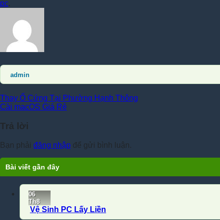
pc
.
admin
Thay Ổ Cứng Tại Phường Hạnh Thông
Cài macOS Giá Rẻ
Trả lời
Bạn phải
đăng nhập
để gửi bình luận.
Bài viết gần đây
06
Th8
Vệ Sinh PC Lấy Liền